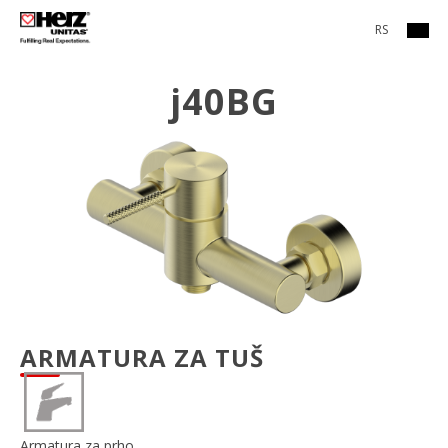
RS
j40BG
ARMATURA ZA TUŠ
Armatura
za prho