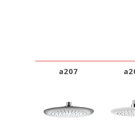
a207
a2