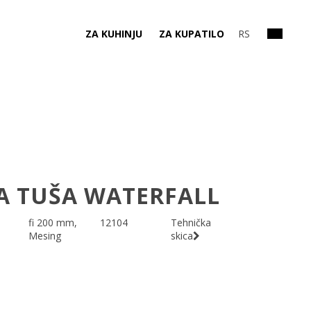
ZA KUHINJU
ZA KUPATILO
RS
A TUŠA WATERFALL
fi 200 mm,
12104
Tehnička
Mesing
skica