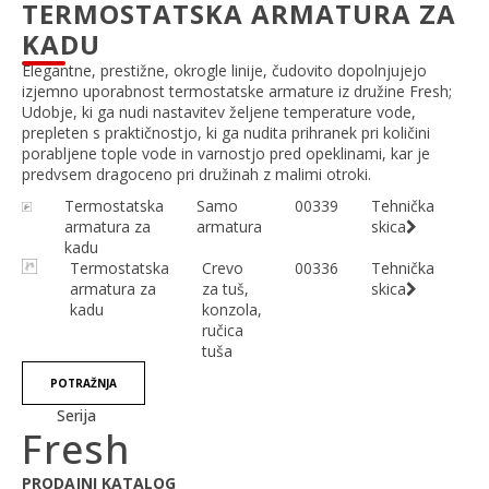
TERMOSTATSKA ARMATURA ZA
KADU
Elegantne, prestižne, okrogle linije, čudovito dopolnjujejo
izjemno uporabnost termostatske armature iz družine Fresh;
Udobje, ki ga nudi nastavitev željene temperature vode,
prepleten s praktičnostjo, ki ga nudita prihranek pri količini
porabljene tople vode in varnostjo pred opeklinami, kar je
predvsem dragoceno pri družinah z malimi otroki.
Termostatska
Samo
00339
Tehnička
armatura za
armatura
skica
kadu
Termostatska
Crevo
00336
Tehnička
armatura za
za tuš,
skica
kadu
konzola,
ručica
tuša
POTRAŽNJA
Serija
Fresh
PRODAJNI KATALOG