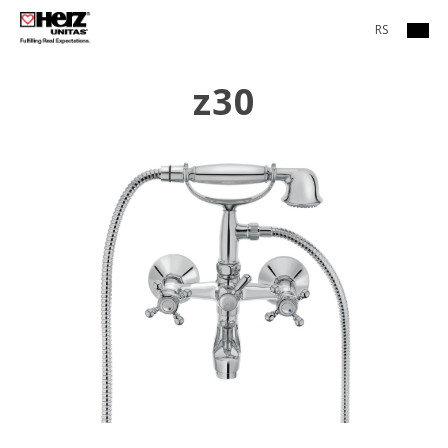
RS
z30