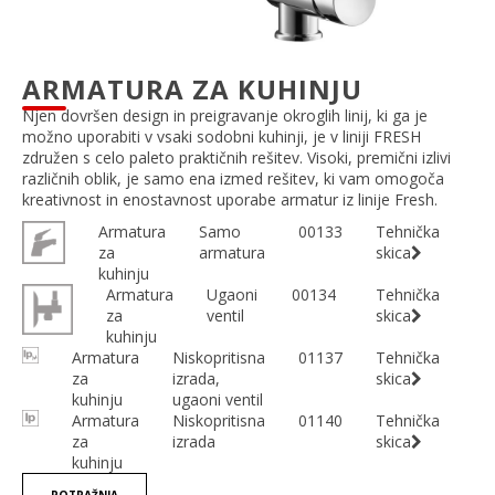
ARMATURA ZA KUHINJU
Njen dovršen design in preigravanje okroglih linij, ki ga je
možno uporabiti v vsaki sodobni kuhinji, je v liniji FRESH
združen s celo paleto praktičnih rešitev. Visoki, premični izlivi
različnih oblik, je samo ena izmed rešitev, ki vam omogoča
kreativnost in enostavnost uporabe armatur iz linije Fresh.
Armatura
Samo
00133
Tehnička
za
armatura
skica
kuhinju
Armatura
Ugaoni
00134
Tehnička
za
ventil
skica
kuhinju
Armatura
Niskopritisna
01137
Tehnička
za
izrada,
skica
kuhinju
ugaoni ventil
Armatura
Niskopritisna
01140
Tehnička
za
izrada
skica
kuhinju
POTRAŽNJA