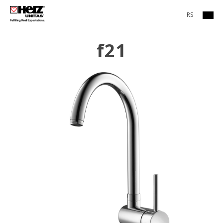
RS
f21